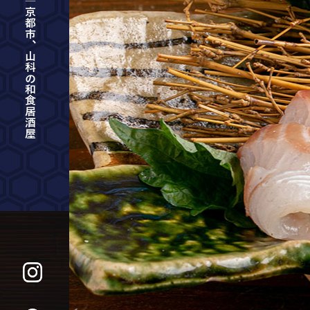
酒肴菜や 利一｜京都市、山科の和食居酒屋