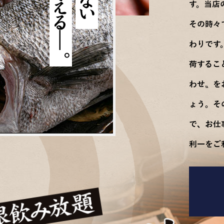
す。当店
その時々
わりです
荷するこ
わせ〟を
ょう。そ
で、お仕
利一をご