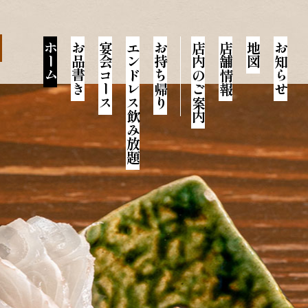
ホーム
お品書き
宴会コース
エンドレス飲み放題
お持ち帰り
店内のご案内
店舗情報
地図
お知らせ